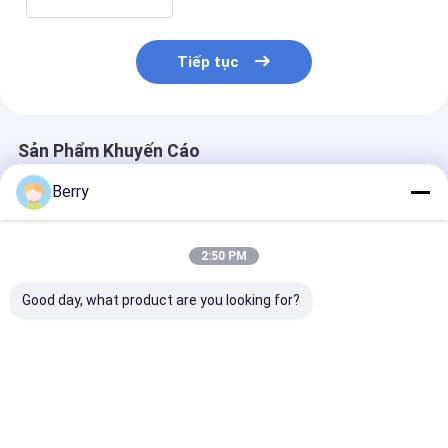
Tiếp tục
Sản Phẩm Khuyến Cáo
Berry
2:50 PM
Good day, what product are you looking for?
Tùy chỉnh ngoài trời
Trần nhà ngoài trời
Electric Pergo
bóng râm nhôm
có động cơ / phòng
Roof Canopy
Awning Half
nắng mái nhà có thể
Aluminum Elec
Cassette Canopy
kéo lại mái hiên bảo
PVC Không th
Retractable Arm
tồn mái hiên
nước Garden 
Giá tốt nhất
Giá tốt nhất
Giá tốt n
Awning