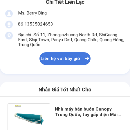
Chi Tiết Liên Lạc
Ms. Berry Ding
86 13535024653
Địa chỉ: Số 11, Zhongjiazhuang North Rd, ShiGuang
East, Shiji Town, Panyu Dist, Quảng Châu, Quảng Đông,
Trung Quốc.
Liên hệ với bây giờ
Nhận Giá Tốt Nhất Cho
Nhà máy bán buôn Canopy
Trung Quốc, tay gấp điện Mái
hiên có thể thu vào hạng nặng