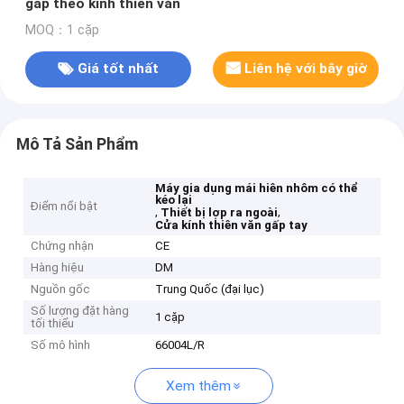
gấp theo kính thiên văn
MOQ：1 cặp
Giá tốt nhất
Liên hệ với bây giờ
Mô Tả Sản Phẩm
Máy gia dụng mái hiên nhôm có thể
kéo lại
Điểm nổi bật
,
,
Thiết bị lợp ra ngoài
Cửa kính thiên văn gấp tay
Chứng nhận
CE
Hàng hiệu
DM
Nguồn gốc
Trung Quốc (đại lục)
Số lượng đặt hàng
1 cặp
tối thiểu
Số mô hình
66004L/R
Xem thêm