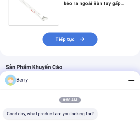
kéo ra ngoài Bàn tay gấp
theo kính thiên văn
Tiếp tục
Sản Phẩm Khuyến Cáo
Berry
8:58 AM
Good day, what product are you looking for?
Động cơ lợp ngoài
Các phụ kiện của mái
Heavy Duty Ma
trời tự động cảm
hiên, các bộ phận
Awning Gear B
biến gió-mặt trời
che bóng, thép và
Retractable C