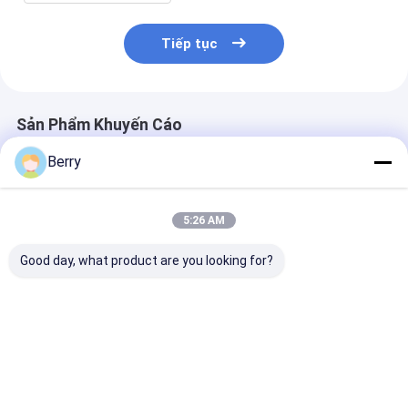
Tiếp tục
Sản Phẩm Khuyến Cáo
Berry
5:26 AM
Good day, what product are you looking for?
Động cơ lợp ngoài
Các phụ kiện của mái
Heavy Duty Ma
trời tự động cảm
hiên, các bộ phận
Awning Gear B
biến gió-mặt trời
che bóng, thép và
Retractable C
điều khiển từ xa
nhôm
Awning,toldo
nhôm phủ
Vertical Alum
Giá tốt nhất
Giá tốt nhất
Giá tốt n
Fishing Butt C
Copper Alloy