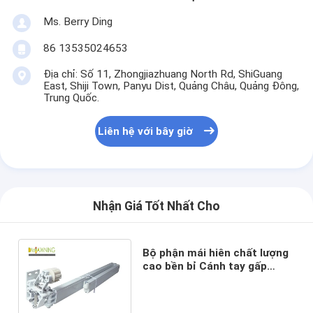
Ms. Berry Ding
86 13535024653
Địa chỉ: Số 11, Zhongjiazhuang North Rd, ShiGuang
East, Shiji Town, Panyu Dist, Quảng Châu, Quảng Đông,
Trung Quốc.
Liên hệ với bây giờ
Nhận Giá Tốt Nhất Cho
Bộ phận mái hiên chất lượng
cao bền bỉ Cánh tay gấp
bằng nhôm cho mái hiên có
thể thu vào ngoài trời