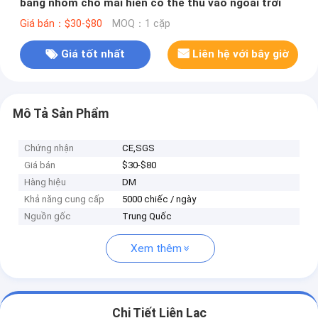
bằng nhôm cho mái hiên có thể thu vào ngoài trời
Giá bán：$30-$80
MOQ：1 cặp
Giá tốt nhất
Liên hệ với bây giờ
Mô Tả Sản Phẩm
Chứng nhận
CE,SGS
Giá bán
$30-$80
Hàng hiệu
DM
Khả năng cung cấp
5000 chiếc / ngày
Nguồn gốc
Trung Quốc
Xem thêm
Chi Tiết Liên Lạc