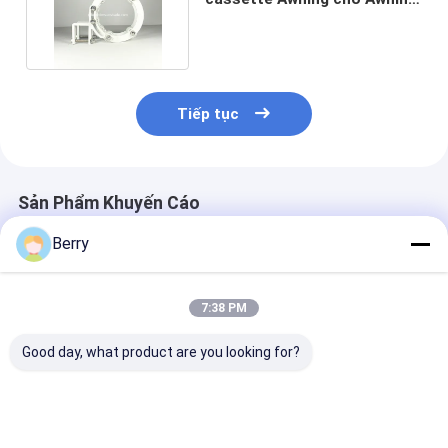
trung tâm hỗ trợ
Tiếp tục
Sản Phẩm Khuyến Cáo
Berry
7:38 PM
Good day, what product are you looking for?
Động cơ lợp ngoài
Các phụ kiện của mái
Heavy Duty Ma
trời tự động cảm
hiên, các bộ phận
Awning Gear B
biến gió-mặt trời
che bóng, thép và
Retractable C
điều khiển từ xa
nhôm
Awning,toldo